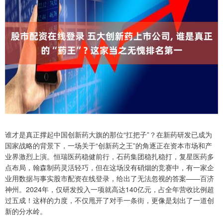
谁才是真正撑起中国创新药大旗的那位“扛把子”？在新药研发已成为
国家战略的背景下，一场关于“创新药之王”的角逐正在资本市场和产
业界激烈上演。恒瑞医药稳健前行，石药集团稳扎稳打，复星医药多
点布局，翰森制药灵活轻巧，但在这场没有硝烟的竞赛中，有一家企
业用数据与事实股市配资在线登录，给出了无法忽视的答案——百济
神州。2024年，仅研发投入一项就高达140亿元，占全年营收比例超
过五成！这样的力度，不仅甩开了对手一条街，更像是划出了一道创
新的分水岭。